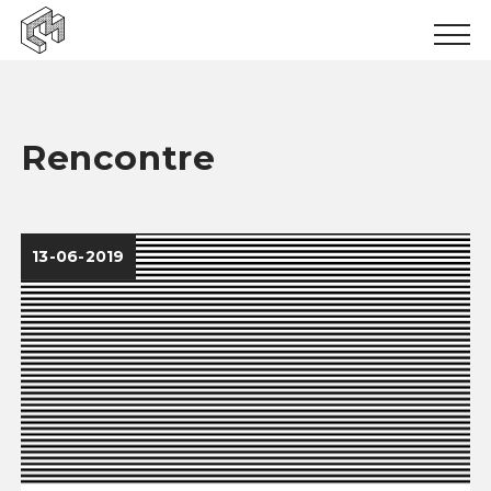
Urban inclusion
Urban ecology
Rencontre
Urban production
News
13-06-2019
Events
Books
Logbooks
Papers
Results